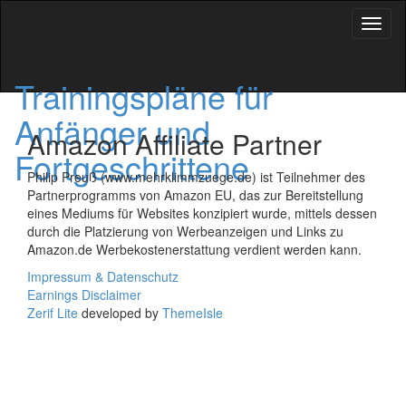
Schal
Navig
Trainingspläne für
Anfänger und
Amazon Affiliate Partner
Fortgeschrittene
Philip Preuß (www.mehrklimmzuege.de) ist Teilnehmer des
Partnerprogramms von Amazon EU, das zur Bereitstellung
eines Mediums für Websites konzipiert wurde, mittels dessen
durch die Platzierung von Werbeanzeigen und Links zu
Amazon.de Werbekostenerstattung verdient werden kann.
Impressum & Datenschutz
Earnings Disclaimer
Zerif Lite
developed by
ThemeIsle