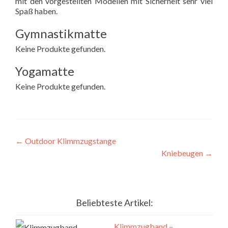
mit den vorgestellten Modellen mit Sicherheit sehr viel
Spaß haben.
Gymnastikmatte
Keine Produkte gefunden.
Yogamatte
Keine Produkte gefunden.
Beitragsnavigation
←
Outdoor Klimmzugstange
Kniebeugen
→
Beliebteste Artikel:
Klimmzugband –